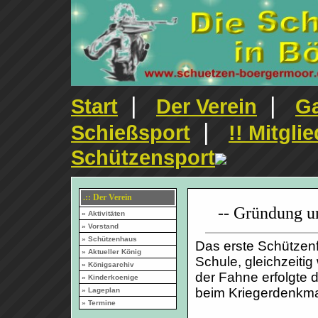
|
|
Start
Der Verein
Ga
|
Schießsport
!! Mitgli
Schützensport
.:: Der Verein
-- Gründung u
» Aktivitäten
» Vorstand
» Schützenhaus
Das erste Schützenf
» Aktueller König
Schule, gleichzeiti
» Königsarchiv
der Fahne erfolgte 
» Kinderkoenige
beim Kriegerdenkma
» Lageplan
» Termine