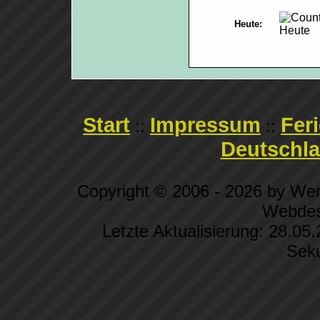
Heute:
Start
Impressum
Fer
::
::
Deutschl
Copyright © 2006 - 2026 by We
Webdes
Letzte Aktualisierung: 28.05
Sek