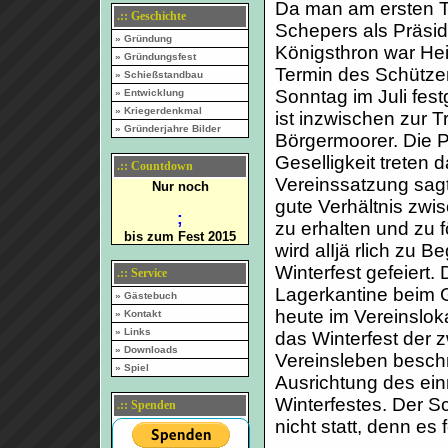
Da man am ersten T
.:: Geschichte
Schepers als Präsi
» Gründung
Königsthron war Hei
» Gründungsfest
Termin des Schützen
» Schießstandbau
Sonntag im Juli fes
» Entwicklung
» Kriegerdenkmal
ist inzwischen zur T
» Gründerjahre Bilder
Börgermoorer. Die P
Geselligkeit treten 
.:: Countdown
Vereinssatzung sag
Nur noch
gute Verhältnis zwi
;
zu erhalten und zu 
bis zum Fest 2015
wird alIjä rlich zu 
Winterfest gefeiert.
.:: Service
Lagerkantine beim G
» Gästebuch
heute im Vereinslok
» Kontakt
» Links
das Winterfest der 
» Downloads
Vereinsleben beschr
» Spiel
Ausrichtung des ein
Winterfestes. Der Sc
.:: Spenden
nicht statt, denn e