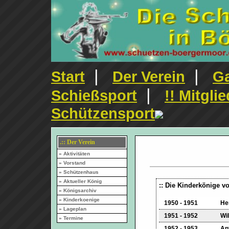
|
|
Start
Der Verein
Ga
|
Schießsport
!! Mitgli
Schützensport
.:: Der Verein
» Aktivitäten
» Vorstand
» Schützenhaus
» Aktueller König
:: Die Kinderkönige v
» Königsarchiv
» Kinderkoenige
1950 - 1951
He
» Lageplan
1951 - 1952
Wi
» Termine
1952 - 1953
An