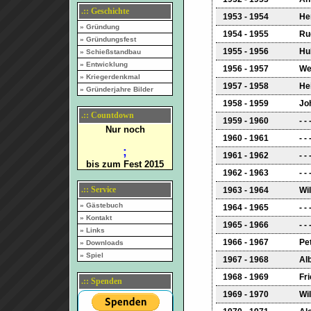
.:: Geschichte
1953 - 1954
He
» Gründung
1954 - 1955
Ru
» Gründungsfest
1955 - 1956
Hu
» Schießstandbau
» Entwicklung
1956 - 1957
We
» Kriegerdenkmal
1957 - 1958
He
» Gründerjahre Bilder
1958 - 1959
Jo
.:: Countdown
1959 - 1960
- - 
Nur noch
1960 - 1961
- - 
;
1961 - 1962
- - 
bis zum Fest 2015
1962 - 1963
- - 
.:: Service
1963 - 1964
Wil
» Gästebuch
1964 - 1965
- - 
» Kontakt
1965 - 1966
- - 
» Links
1966 - 1967
Pe
» Downloads
» Spiel
1967 - 1968
Al
1968 - 1969
Fr
.:: Spenden
1969 - 1970
Wi