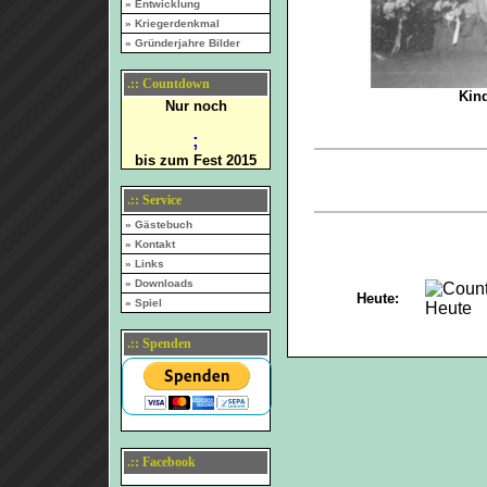
» Entwicklung
» Kriegerdenkmal
» Gründerjahre Bilder
.:: Countdown
Kin
Nur noch
;
bis zum Fest 2015
.:: Service
» Gästebuch
» Kontakt
» Links
» Downloads
Heute:
» Spiel
.:: Spenden
.:: Facebook