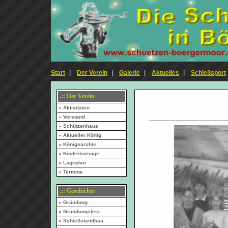
|
|
|
|
Start
Der Verein
Galerie
Aktuelles
Schießsport
.:: Der Verein
» Aktivitäten
» Vorstand
» Schützenhaus
» Aktueller König
» Königsarchiv
» Kinderkoenige
» Lageplan
» Termine
.:: Geschichte
» Gründung
» Gründungsfest
» Schießstandbau