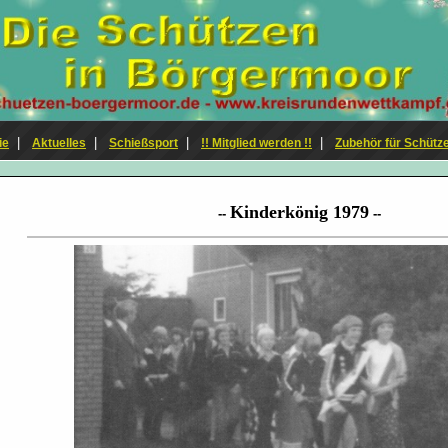
|
|
|
|
ie
Aktuelles
Schießsport
!! Mitglied werden !!
Zubehör für Schütz
Kinderkönig 1979
--
--