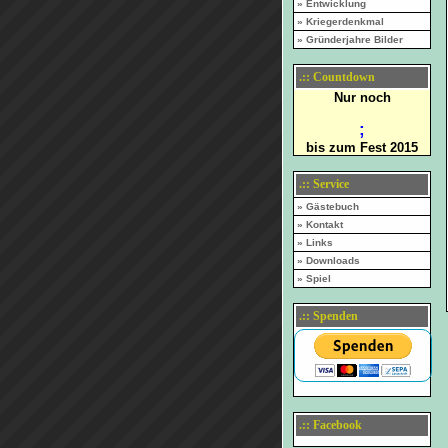
» Entwicklung
» Kriegerdenkmal
» Gründerjahre Bilder
.:: Countdown
Nur noch
;
bis zum Fest 2015
.:: Service
» Gästebuch
» Kontakt
» Links
» Downloads
» Spiel
.:: Spenden
.:: Facebook