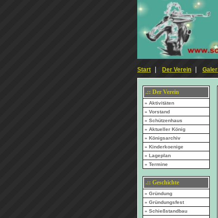
|
|
Start
Der Verein
Galer
.:: Der Verein
» Aktivitäten
» Vorstand
» Schützenhaus
» Aktueller König
» Königsarchiv
» Kinderkoenige
» Lageplan
» Termine
.:: Geschichte
» Gründung
» Gründungsfest
» Schießstandbau